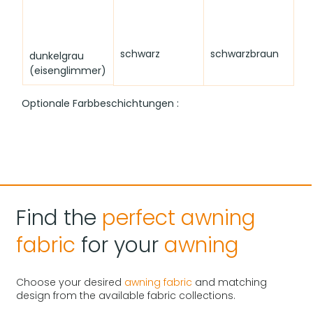
schwarz
schwarzbraun
dunkelgrau 
(eisenglimmer)
Optionale Farbbeschichtungen :
Find the
perfect
awning
Hinweis zur Farbdarstellung:
 Bitte beachten Sie, dass 
fabric
for your
awning
die hier gezeigten Farben je nach Bildschirmeinstellung 
von den Originalfarbtönen abweichen können.
Choose your desired
awning fabric
and matching
design from the available fabric collections.