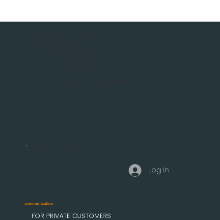
MOBAU Awnings GmbH
Malsfelder Str. 15
D-34212 Melsungen
Tel.: +49 (56 61) 92 74 0
Fax +49 (56 61) 92 74 29
info(add)mobau-markisen.de
Business customer access
Log In
communication
FOR PRIVATE CUSTOMERS