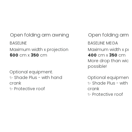
Open folding arm awning
Open folding arm 
BASELINE
BASELINE MEGA
Maximum width x projection
Maximum width x pro
600
cm x
350
cm
400
cm x
350
cm
More drop than widt
possible!
Optional equipment:
✨ Shade Plus - with hand
Optional equipment:
crank
✨ Shade Plus - with 
✨ Protective roof
crank
✨ Protective roof