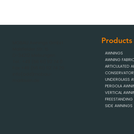
Products
MOBAU Awnings GmbH
Malsfelder Str. 15
AWNINGS
D-34212 Melsungen
AWNING FABRI
Tel.: +49 (56 61) 92 74 0
ARTICULATED 
Fax +49 (56 61) 92 74 29
CONSERVATOR
info(add)mobau-
UNDERGLASS 
markisen.de
PERGOLA AWN
VERTICAL AWN
FREESTANDING
SIDE AWNINGS