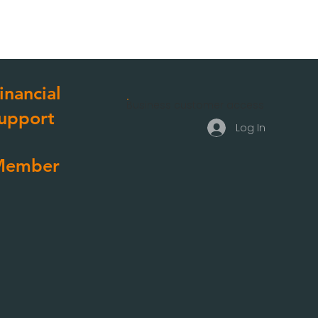
inancial
Business customer access
upport
Log In
Member