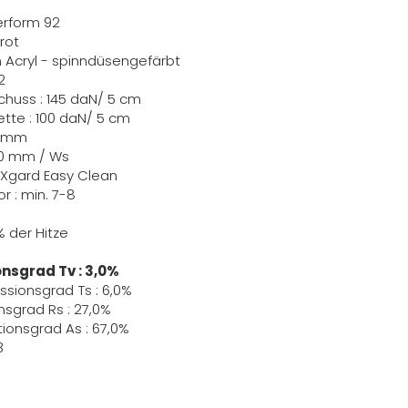
Perform 92
rot
m Acryl - spinndüsengefärbt
2
Schuss : 145 daN/ 5 cm
Kette : 100 daN/ 5 cm
,6 mm
70 mm / Ws
EXgard Easy Clean
r : min. 7-8
%
% der Hitze
nsgrad Tv : 3,0%
ssionsgrad Ts : 6,0%
nsgrad Rs : 27,0%
ionsgrad As : 67,0%
3