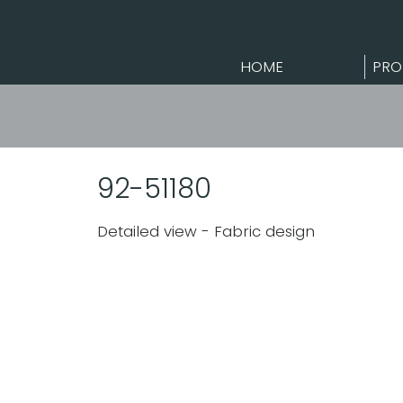
HOME
PRO
92-51180
Detailed view - Fabric design