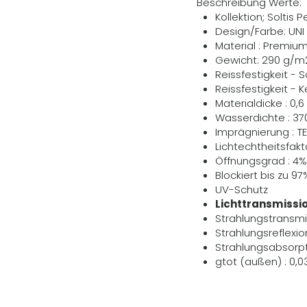
Beschreibung Werte:
Kollektion; Soltis 
Design/Farbe: UNI 
Material : Premiu
Gewicht: 290 g/m
Reissfestigkeit - 
Reissfestigkeit - 
Materialdicke : 0
Wasserdichte : 3
Imprägnierung : T
Lichtechtheitsfakto
Öffnungsgrad : 4
Blockiert bis zu 97
UV-Schutz
Lichttransmissio
Strahlungstransmi
Strahlungsreflexio
Strahlungsabsorpt
gtot (außen) : 0,0