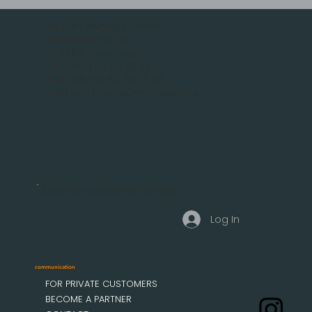
MOBAU Awnings GmbH
Malsfelder Str. 15
D-34212 Melsungen
Tel.: +49 (56 61) 92 74 0
Fax +49 (56 61) 92 74 29
info(add)mobau-markisen.de
Business customer access
Log In
communication
FOR PRIVATE CUSTOMERS
BECOME A PARTNER