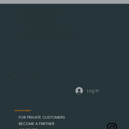
MOBAU Awnings GmbH
Malsfelder Str. 15
D-34212 Melsungen
Tel.: +49 (56 61) 92 74 0
Fax +49 (56 61) 92 74 29
info(add)mobau-markisen.de
Business customer access
Log In
communication
FOR PRIVATE CUSTOMERS
BECOME A PARTNER