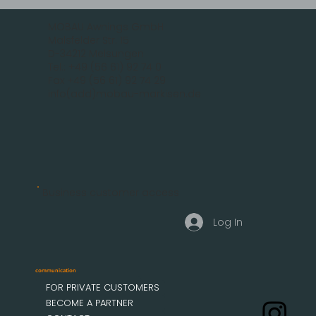
MOBAU Awnings GmbH
Malsfelder Str. 15
D-34212 Melsungen
Tel.: +49 (56 61) 92 74 0
Fax +49 (56 61) 92 74 29
info(add)mobau-markisen.de
Business customer access
Log In
communication
FOR PRIVATE CUSTOMERS
BECOME A PARTNER