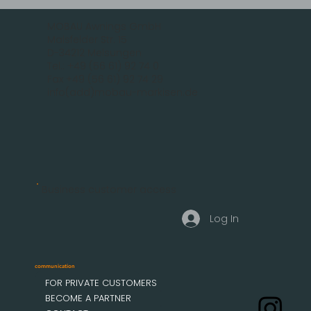
MOBAU Awnings GmbH
Malsfelder Str. 15
D-34212 Melsungen
Tel.: +49 (56 61) 92 74 0
Fax +49 (56 61) 92 74 29
info(add)mobau-markisen.de
Business customer access
Log In
communication
FOR PRIVATE CUSTOMERS
BECOME A PARTNER