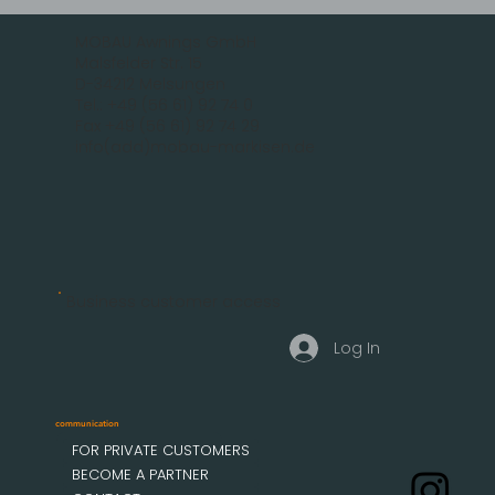
MOBAU Awnings GmbH
Malsfelder Str. 15
D-34212 Melsungen
Tel.: +49 (56 61) 92 74 0
Fax +49 (56 61) 92 74 29
info(add)mobau-markisen.de
Business customer access
Log In
communication
FOR PRIVATE CUSTOMERS
BECOME A PARTNER