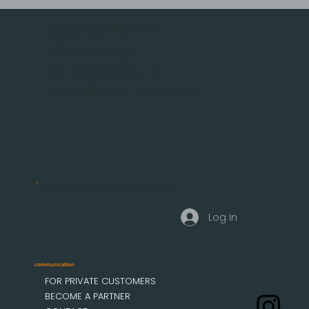
MOBAU Awnings GmbH
Malsfelder Str. 15
D-34212 Melsungen
Tel.: +49 (56 61) 92 74 0
Fax +49 (56 61) 92 74 29
info(add)mobau-markisen.de
Business customer access
Log In
communication
FOR PRIVATE CUSTOMERS
BECOME A PARTNER