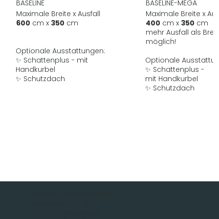
BASELINE
BASELINE-MEGA
Maximale Breite x Ausfall
Maximale Breite x Aus
600
cm x
350
cm
400
cm x
350
cm
mehr Ausfall als Breit
möglich!
Optionale Ausstattungen:
✨ Schattenplus - mit
Optionale Ausstattu
Handkurbel
✨ Schattenplus -
✨ Schutzdach
mit Handkurbel
✨ Schutzdach
MOBAU Markisen GmbH
Malsfelder Str. 15
D-34212 Melsungen