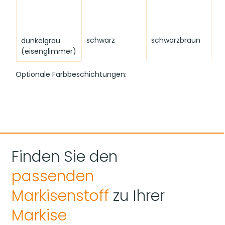
schwarz
schwarzbraun
dunkelgrau 
(eisenglimmer)
Optionale Farbbeschichtungen:
Finden Sie den
Hinweis zur Farbdarstellung:
 Bitte beachten Sie, dass 
passenden
die hier gezeigten Farben je nach Bildschirmeinstellung 
von den Originalfarbtönen abweichen können.
Markisenstoff
zu Ihrer
Markise