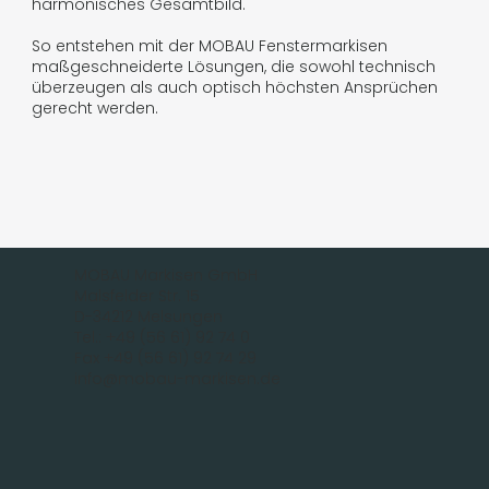
harmonisches Gesamtbild.
So entstehen mit der MOBAU Fenstermarkisen
maßgeschneiderte Lösungen, die sowohl technisch
überzeugen als auch optisch höchsten Ansprüchen
gerecht werden.
MOBAU Markisen GmbH
Malsfelder Str. 15
D-34212 Melsungen
Tel.: +49 (56 61) 92 74 0
Fax +49 (56 61) 92 74 29
info@mobau-markisen.de