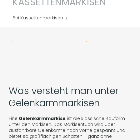
KASSETTENMARKISEN
Bei Kassettenmarkisen u.
Vollkassettenmarkisen ist der aufgerollte
Markisenstoff und die komplette Mechanik in
einer Kassette geschützt.
Kassettenmarkisen benötigen
keinen Volant
Was versteht man unter
Gelenkarmmarkisen
Eine
Gelenkarmmarkise
ist die klassische Bauform
unter den Markisen. Das Markisentuch wird über
ausfahrbare Gelenkarme nach vorne gespannt und
bietet so großflächigen Schatten – ganz ohne