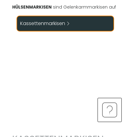
HÜLSENMARKISEN
sind Gelenkarmmarkisen auf
einem Tragrohr gelagert bei denen das
aufgerollte Markisentuch in einer Hülse
Kassettenmarkisen
geschützt ist. Mechanik und Gelenkarme
befinden sich ausserhlab der Hülse.
Hülsenmarkisen benöitgn einen
Volant