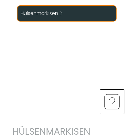
Offene Markisen sind Gelenkarmmarkisen, auf
Hülsenmarkisen
einem Tragrohr gelagert bei denen das
aufgerollte Markisentuch ungeschützt bleibt.
Ein
Volant
ist bei offenen Markisen stets
erforderlich
.
HÜLSENMARKISEN