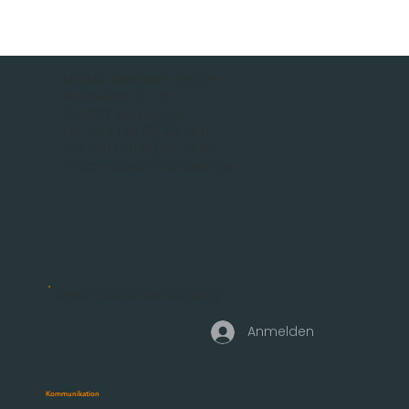
MOBAU Markisen GmbH
Malsfelder Str. 15
D-34212 Melsungen
Tel.: +49 (56 61) 92 74 0
Fax +49 (56 61) 92 74 29
info@mobau-markisen.de
Geschäftskundenzugang
Anmelden
Kommunikation