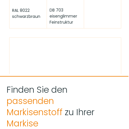
DB 703 
RAL 8022 
eisenglimmer 
schwarzbraun
Feinstruktur
Finden Sie den
Hinweis zur Farbdarstellung:
 Bitte beachten Sie, 
dass die hier gezeigten Farben je nach 
passenden
Bildschirmeinstellung von den Originalfarbtönen 
abweichen können.
Markisenstoff
zu Ihrer
Markise