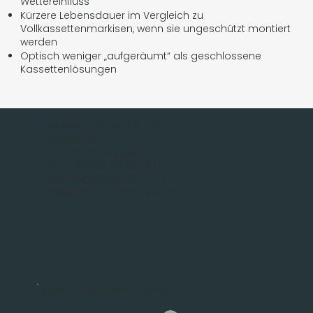
Wettereinfluss
Kürzere Lebensdauer im Vergleich zu
Vollkassettenmarkisen, wenn sie ungeschützt montiert
werden
Optisch weniger „aufgeräumt“ als geschlossene
Kassettenlösungen
MOBAU Markisen GmbH
Malsfelder Str. 15
D-34212 Melsungen
Tel.: +49 (56 61) 92 74 0
Fax +49 (56 61) 92 74 29
info@mobau-markisen.de
Geschäftskundenzugang