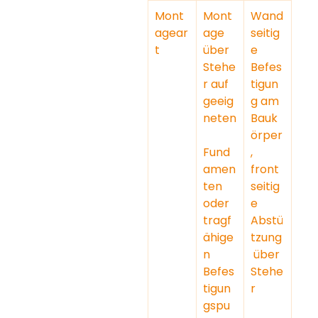
Mont
Mont
Wand
agear
age 
seitig
t
über 
e 
Stehe
Befes
r auf 
tigun
geeig
g am 
neten
Bauk
örper
Fund
, 
amen
front
ten 
seitig
oder 
e 
tragf
Abstü
ähige
tzung
n 
 über 
Befes
Stehe
tigun
r
gspu