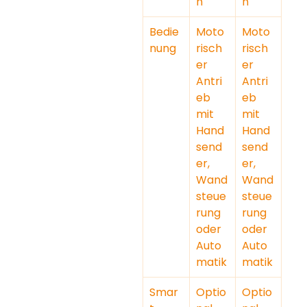
n
n
Bedie
Moto
Moto
nung
risch
risch
er 
er 
Antri
Antri
eb 
eb 
mit 
mit 
Hand
Hand
send
send
er, 
er, 
Wand
Wand
steue
steue
rung 
rung 
oder 
oder 
Auto
Auto
matik
matik
Smar
Optio
Optio