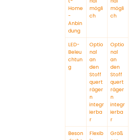
t-
nal 
nal 
Home
mögli
mögli
-
ch
ch
Anbin
dung
LED-
Optio
Optio
Beleu
nal 
nal 
chtun
an 
an 
g
den 
den 
Stoff
Stoff
quert
quert
räger
räger
n 
n 
integr
integr
ierba
ierba
r
r
Beson
Flexib
Größ