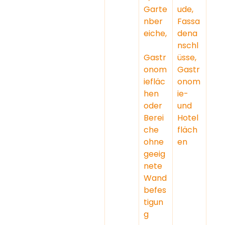
Garte
ude, 
nber
Fassa
eiche,
dena
nschl
Gastr
üsse, 
onom
Gastr
iefläc
onom
hen 
ie- 
oder 
und 
Berei
Hotel
che 
fläch
ohne 
en
geeig
nete 
Wand
befes
tigun
g