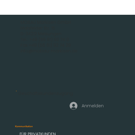
MOBAU Markisen GmbH
Malsfelder Str. 15
D-34212 Melsungen
Tel.: +49 (56 61) 92 74 0
Fax +49 (56 61) 92 74 29
info@mobau-markisen.de
Geschäftskundenzugang
Anmelden
Kommunikation
FÜR PRIVATKUNDEN