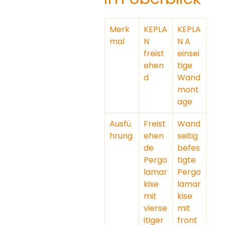
Merk
KEPLA
KEPLA
mal
N 
N A 
freist
einsei
ehen
tige 
d
Wand
mont
age
Ausfü
Freist
Wand
hrung
ehen
seitig 
de 
befes
Pergo
tigte 
lamar
Pergo
kise 
lamar
mit 
kise 
vierse
mit 
itiger 
front