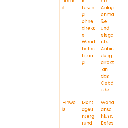
derhe
le 
ere 
it
Lösun
Anlag
g 
enma
ohne 
ße 
direkt
und 
e 
elega
Wand
nte 
befes
Anbin
tigun
dung 
g
direkt
 an 
das 
Gebä
ude
Hinwe
Mont
Wand
is
ageu
ansc
nterg
hluss, 
rund 
Befes