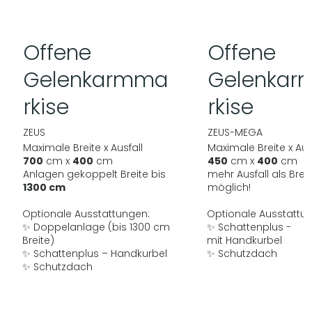
Offene
Offene
Gelenkarmma
Gelenka
rkise
rkise
ZEUS
ZEUS-MEGA
Maximale Breite x Ausfall
Maximale Breite x Aus
700
cm x
400
cm
450
cm x
400
cm
Anlagen gekoppelt Breite bis
mehr Ausfall als Breit
1300 cm
möglich!
Optionale Ausstattungen:
Optionale Ausstattu
✨ Doppelanlage (bis 1300 cm
✨ Schattenplus -
Breite)
mit Handkurbel
✨ Schattenplus – Handkurbel
✨ Schutzdach
✨ Schutzdach