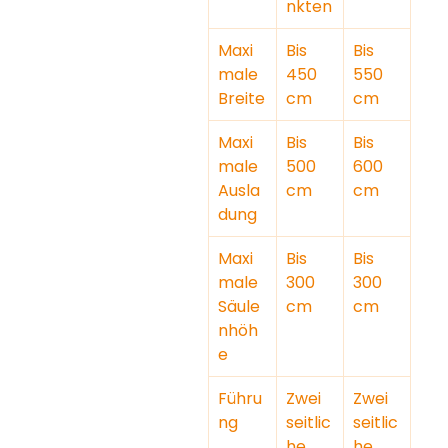
nkten
Maxi
Bis 
Bis 
male 
450 
550 
Breite
cm
cm
Maxi
Bis 
Bis 
male 
500 
600 
Ausla
cm
cm
dung
Maxi
Bis 
Bis 
male 
300 
300 
Säule
cm
cm
nhöh
e
Führu
Zwei 
Zwei 
ng
seitlic
seitlic
he 
he 