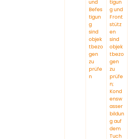
und 
tigun
Befes
g und 
tigun
Front
g 
stütz
sind 
en 
objek
sind 
tbezo
objek
gen 
tbezo
zu 
gen 
prüfe
zu 
n
prüfe
n; 
Kond
ensw
asser
bildun
g auf 
dem 
Tuch 