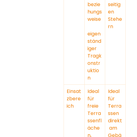
bezie
seitig
hungs
en 
weise
Stehe
rn
eigen
ständ
iger 
Tragk
onstr
uktio
n
Einsat
Ideal 
Ideal 
zbere
für 
für 
ich
freie 
Terra
Terra
ssen 
ssenfl
direkt
äche
 am 
n, 
Gebä