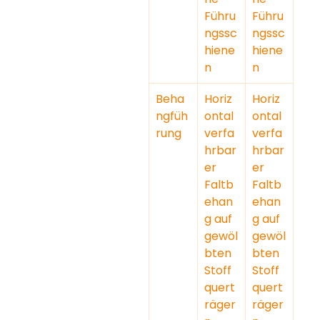
Führu
Führu
ngssc
ngssc
hiene
hiene
n
n
Beha
Horiz
Horiz
ngfüh
ontal 
ontal 
rung
verfa
verfa
hrbar
hrbar
er 
er 
Faltb
Faltb
ehan
ehan
g auf 
g auf 
gewöl
gewöl
bten 
bten 
Stoff
Stoff
quert
quert
räger
räger