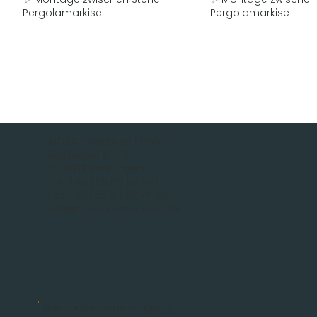
Pergolamarkise
Pergolamarkise
MOBAU Markisen GmbH
Malsfelder Str. 15
D-34212 Melsungen
Tel.: +49 (56 61) 92 74 0
Fax +49 (56 61) 92 74 29
info@mobau-markisen.de
Geschäftskundenzugang