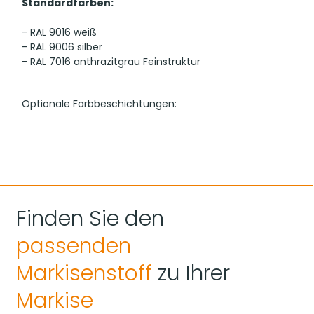
Standardfarben:
- RAL 9016 weiß
- RAL 9006 silber
- RAL 7016 anthrazitgrau Feinstruktur
Optionale Farbbeschichtungen:
Finden Sie den
Hinweis zur Farbdarstellung:
 Bitte beachten Sie, dass 
passenden
die hier gezeigten Farben je nach Bildschirmeinstellung 
von den Originalfarbtönen abweichen können.
Markisenstoff
zu Ihrer
Markise