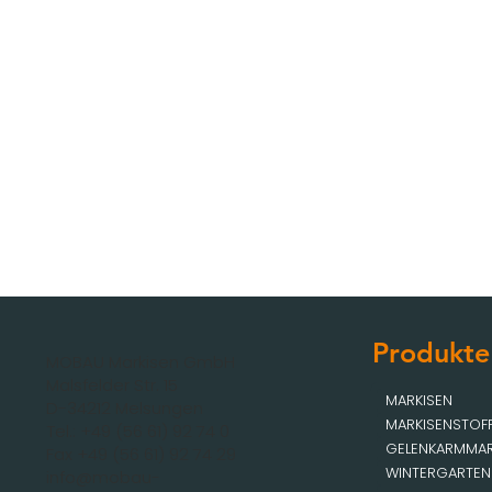
Produkte
MOBAU Markisen GmbH
Malsfelder Str. 15
MARKISEN
D-34212 Melsungen
MARKISENSTOF
Tel.: +49 (56 61) 92 74 0
GELENKARMMAR
Fax +49 (56 61) 92 74 29
WINTERGARTEN
info@mobau-