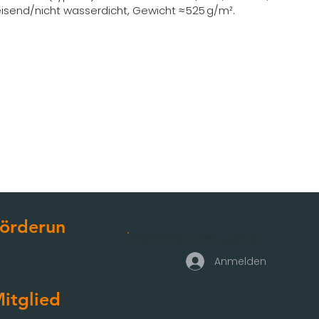
send/nicht wasserdicht, Gewicht ≈ 525 g/m².
örderun
Geschäftskundenzugang
g
Anmelden
itglied