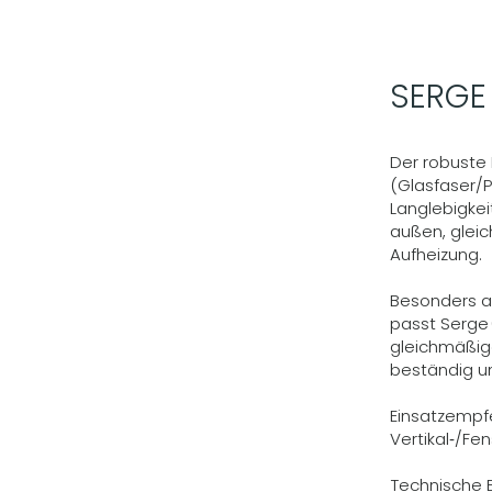
SERGE
Der robuste 
(Glasfaser/P
Langlebigkei
außen, gleic
Aufheizung.
Besonders a
passt Serge 
gleichmäßige
beständig un
Einsatzempf
Vertikal‑/Fe
Technische E