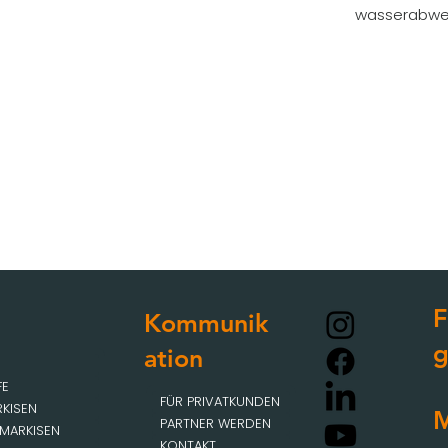
wasserabwei
F
Kommunik
ation
FE
FÜR PRIVATKUNDEN
KISEN
M
PARTNER WERDEN
MARKISEN
KONTAKT