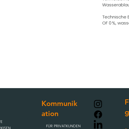
Wasserablau
Technische E
OF 0 %, wass
F
Kommunik
ation
FE
FÜR PRIVATKUNDEN
KISEN