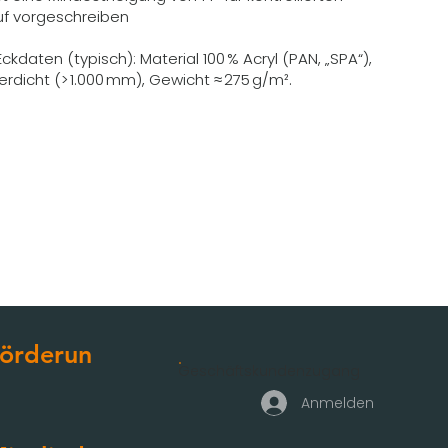
f vorgeschreiben
ckdaten (typisch): Material 100 % Acryl (PAN, „SPA“),
erdicht (> 1.000 mm), Gewicht ≈ 275 g/m².
örderun
Geschäftskundenzugang
g
Anmelden