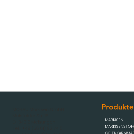
Produkte
MOBAU Markisen GmbH
Malsfelder Str. 15
MARKISEN
D-34212 Melsungen
MARKISENSTOF
Tel.: +49 (56 61) 92 74 0
GELENKARMMAR