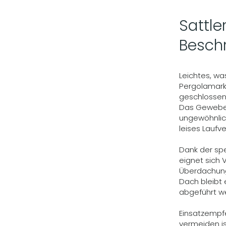
Sattl
Besch
Leichtes, w
Pergolamark
geschlossene
Das Gewebe 
ungewöhnlic
leises Laufv
Dank der spe
eignet sich 
Überdachung
Dach bleibt 
abgeführt w
Einsatzempf
vermeiden is