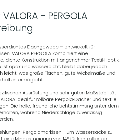
er VALORA - PERGOLA
reibung
asserdichtes Dachgewebe – entwickelt für
isen. VALORA PERGOLA kombiniert eine
, dichte Konstruktion mit angenehmer Textil‑Haptik.
ist opak und wasserdicht, bleibt dabei jedoch
h leicht, was große Flächen, gute Wickelmaße und
erhalten ermöglicht.
zifischen Ausrüstung und sehr guten Maßstabilität
VALORA ideal für rollbare Pergola‑Dächer und textile
en. Die helle, freundliche Lichtstimmung unter dem
erhalten, während Niederschläge zuverlässig
erden.
ehlungen: Pergolamarkisen - um Wassersäcke zu
t eine Mindestneigung von 14° für kontrollierten