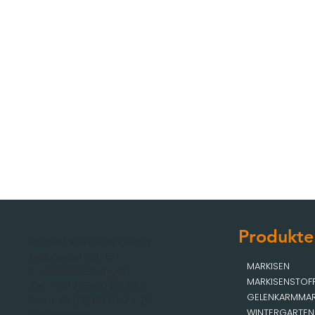
Produkte
MOBAU Markisen GmbH
Malsfelder Str. 15
MARKISEN
D-34212 Melsungen
MARKISENSTOF
Tel.: +49 (56 61) 92 74 0
GELENKARMMAR
Fax +49 (56 61) 92 74 29
WINTERGARTEN