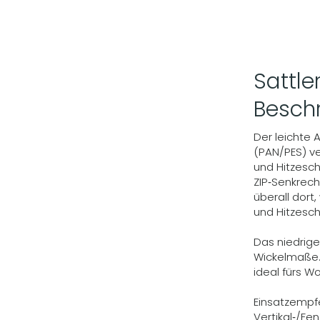
Sattl
Besch
Der leichte A
(PAN/PES) v
und Hitzesch
ZIP‑Senkrech
überall dort
und Hitzesch
Das niedrige
Wickelmaße. 
ideal fürs 
Einsatzempf
Vertikal‑/Fe