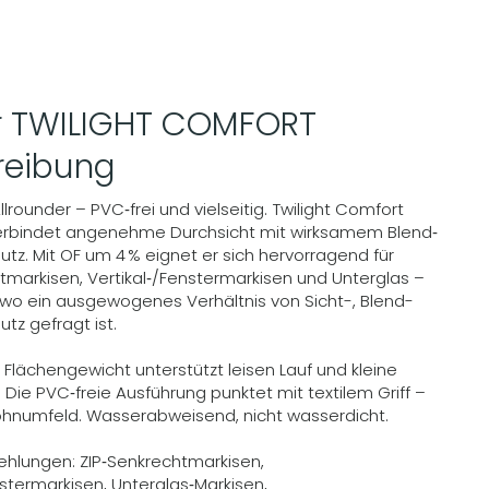
er TWILIGHT COMFORT
reibung
llrounder – PVC‑frei und vielseitig. Twilight Comfort
erbindet angenehme Durchsicht mit wirksamem Blend‑
utz. Mit OF um 4 % eignet er sich hervorragend für
tmarkisen, Vertikal‑/Fenstermarkisen und Unterglas –
, wo ein ausgewogenes Verhältnis von Sicht-, Blend-
utz gefragt ist.
 Flächengewicht unterstützt leisen Lauf und kleine
Die PVC‑freie Ausführung punktet mit textilem Griff –
Wohnumfeld. Wasserabweisend, nicht wasserdicht.
ehlungen: ZIP‑Senkrechtmarkisen,
nstermarkisen, Unterglas‑Markisen,