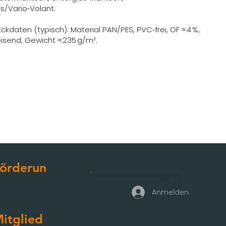
s/Vario‑Volant.
ckdaten (typisch): Material PAN/PES, PVC‑frei, OF ≈ 4 %,
send, Gewicht ≈ 235 g/m².
örderun
Geschäftskundenzugang
g
Anmelden
itglied