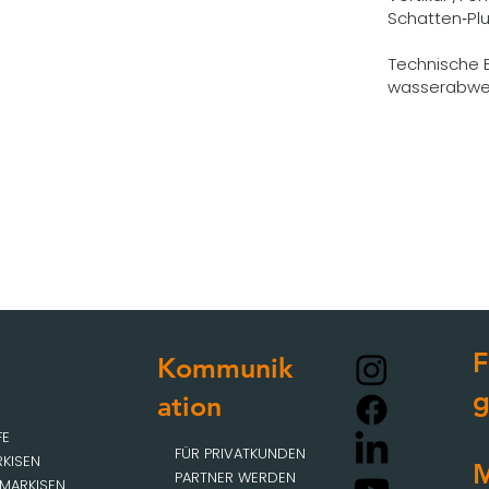
Schatten‑Plu
Technische E
wasserabwei
F
Kommunik
ation
FE
FÜR PRIVATKUNDEN
KISEN
M
PARTNER WERDEN
MARKISEN