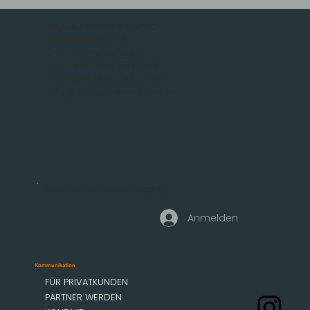
MOBAU Markisen GmbH
Malsfelder Str. 15
D-34212 Melsungen
Tel.: +49 (56 61) 92 74 0
Fax +49 (56 61) 92 74 29
info@mobau-markisen.de
Geschäftskundenzugang
Anmelden
Kommunikation
FÜR PRIVATKUNDEN
PARTNER WERDEN