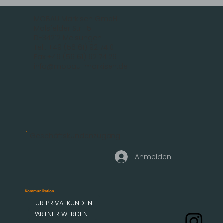
MOBAU Markisen GmbH
Malsfelder Str. 15
D-34212 Melsungen
Tel.: +49 (56 61) 92 74 0
Fax +49 (56 61) 92 74 29
info@mobau-markisen.de
Geschäftskundenzugang
Anmelden
Kommunikation
FÜR PRIVATKUNDEN
PARTNER WERDEN