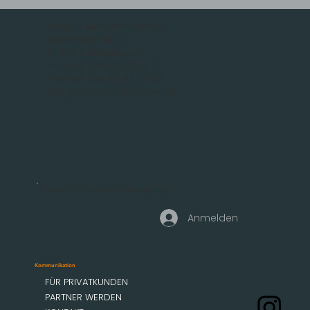
MOBAU Markisen GmbH
Malsfelder Str. 15
D-34212 Melsungen
Tel.: +49 (56 61) 92 74 0
Fax +49 (56 61) 92 74 29
info@mobau-markisen.de
Geschäftskundenzugang
Anmelden
Kommunikation
FÜR PRIVATKUNDEN
PARTNER WERDEN