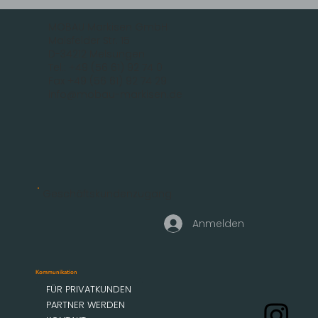
MOBAU Markisen GmbH
Malsfelder Str. 15
D-34212 Melsungen
Tel.: +49 (56 61) 92 74 0
Fax +49 (56 61) 92 74 29
info@mobau-markisen.de
Geschäftskundenzugang
Anmelden
Kommunikation
FÜR PRIVATKUNDEN
PARTNER WERDEN