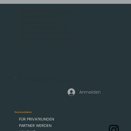
MOBAU Markisen GmbH
Malsfelder Str. 15
D-34212 Melsungen
Tel.: +49 (56 61) 92 74 0
Fax +49 (56 61) 92 74 29
info@mobau-markisen.de
Geschäftskundenzugang
Anmelden
Kommunikation
FÜR PRIVATKUNDEN
PARTNER WERDEN