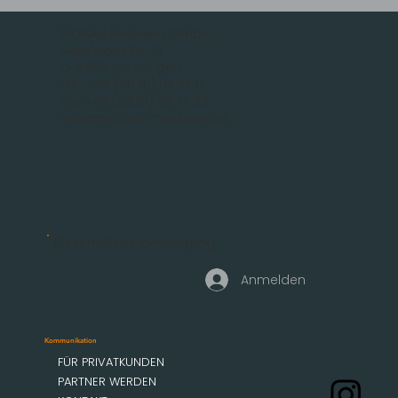
MOBAU Markisen GmbH
Malsfelder Str. 15
D-34212 Melsungen
Tel.: +49 (56 61) 92 74 0
Fax +49 (56 61) 92 74 29
info@mobau-markisen.de
Geschäftskundenzugang
Anmelden
Kommunikation
FÜR PRIVATKUNDEN
PARTNER WERDEN