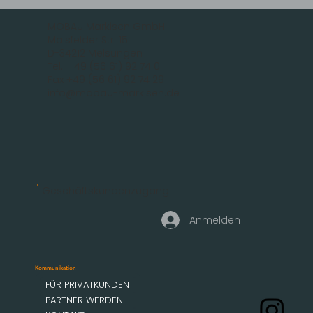
MOBAU Markisen GmbH
Malsfelder Str. 15
D-34212 Melsungen
Tel.: +49 (56 61) 92 74 0
Fax +49 (56 61) 92 74 29
info@mobau-markisen.de
Geschäftskundenzugang
Anmelden
Kommunikation
FÜR PRIVATKUNDEN
PARTNER WERDEN