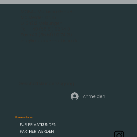
MOBAU Markisen GmbH
Malsfelder Str. 15
D-34212 Melsungen
Tel.: +49 (56 61) 92 74 0
Fax +49 (56 61) 92 74 29
info@mobau-markisen.de
Geschäftskundenzugang
Anmelden
Kommunikation
FÜR PRIVATKUNDEN
PARTNER WERDEN