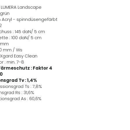
ER LUMERA Landscape
 grün
m Acryl - spinndüsengefärbt
2
Schuss : 145 daN/ 5 cm
Kette : 100 daN/ 5 cm
,6 mm
60 mm / Ws
EXgard Easy Clean
r : min. 7-8
ärmeschutz : Faktor 4
80
nsgrad Tv : 1,4%
ssionsgrad Ts : 7,8%
nsgrad Rs : 31,6%
ionsgrad As : 60,6%