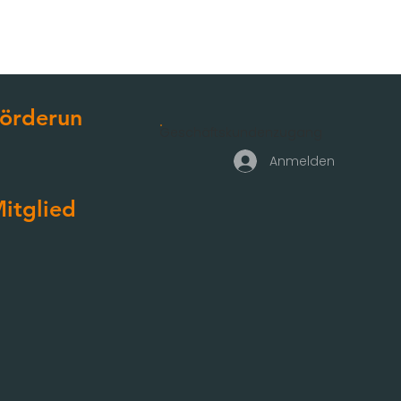
örderun
Geschäftskundenzugang
g
Anmelden
itglied