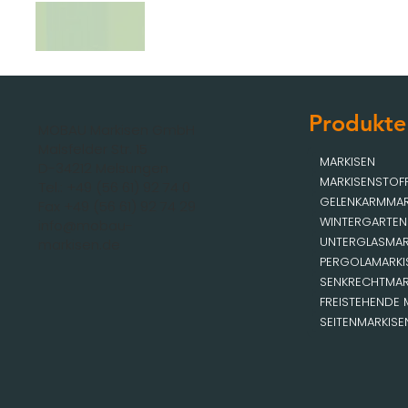
Produkte
MOBAU Markisen GmbH
Malsfelder Str. 15
MARKISEN
D-34212 Melsungen
MARKISENSTOF
Tel.: +49 (56 61) 92 74 0
GELENKARMMAR
Fax +49 (56 61) 92 74 29
WINTERGARTEN
info@mobau-
UNTERGLASMAR
markisen.de
PERGOLAMARKI
SENKRECHTMAR
FREISTEHENDE 
SEITENMARKISE