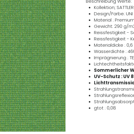
Beschreibung Werte:
Kollektion; SATTL
Design/Farbe: UNI
Material : Premiu
Gewicht: 290 g/m
Reissfestigkeit - 
Reissfestigkeit - 
Materialdicke : 0
Wasserdichte : 4
Imprägnierung : T
Lichtechtheitsfakto
Sommerlicher W
UV-Schutz : UV 
Lichttransmissio
Strahlungstransmi
Strahlungsreflexio
Strahlungsabsorpt
gtot : 0,08