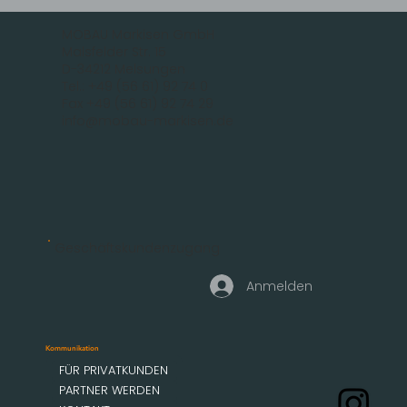
MOBAU Markisen GmbH
Malsfelder Str. 15
D-34212 Melsungen
Tel.: +49 (56 61) 92 74 0
Fax +49 (56 61) 92 74 29
info@mobau-markisen.de
Geschäftskundenzugang
Anmelden
Kommunikation
FÜR PRIVATKUNDEN
PARTNER WERDEN