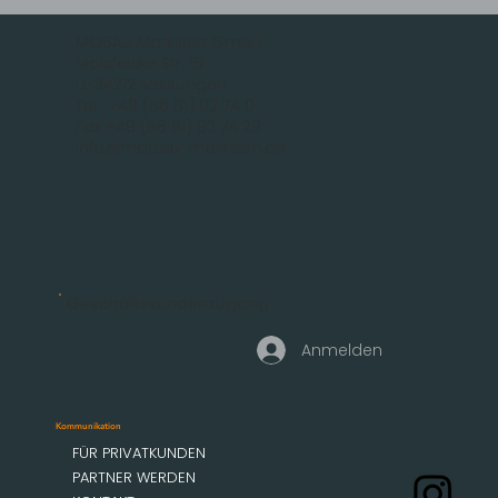
MOBAU Markisen GmbH
Malsfelder Str. 15
D-34212 Melsungen
Tel.: +49 (56 61) 92 74 0
Fax +49 (56 61) 92 74 29
info@mobau-markisen.de
Geschäftskundenzugang
Anmelden
Kommunikation
FÜR PRIVATKUNDEN
PARTNER WERDEN