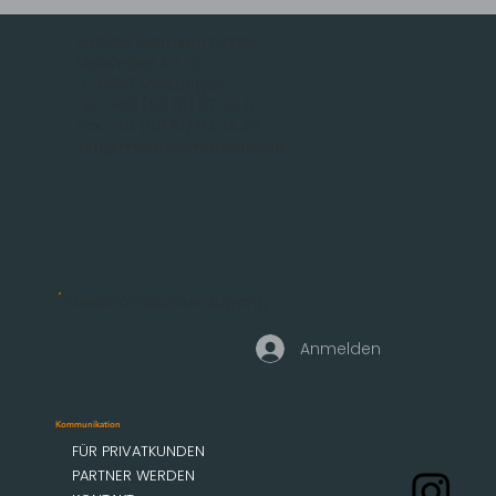
MOBAU Markisen GmbH
Malsfelder Str. 15
D-34212 Melsungen
Tel.: +49 (56 61) 92 74 0
Fax +49 (56 61) 92 74 29
info@mobau-markisen.de
Geschäftskundenzugang
Anmelden
Kommunikation
FÜR PRIVATKUNDEN
PARTNER WERDEN