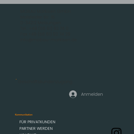
MOBAU Markisen GmbH
Malsfelder Str. 15
D-34212 Melsungen
Tel.: +49 (56 61) 92 74 0
Fax +49 (56 61) 92 74 29
info@mobau-markisen.de
Geschäftskundenzugang
Anmelden
Kommunikation
FÜR PRIVATKUNDEN
PARTNER WERDEN