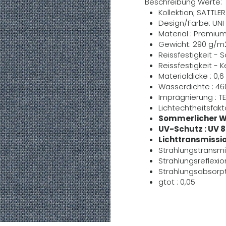
Beschreibung Werte:
Kollektion; SATTLE
Design/Farbe: UNI
Material : Premiu
Gewicht: 290 g/m
Reissfestigkeit - 
Reissfestigkeit - 
Materialdicke : 0
Wasserdichte : 4
Imprägnierung : T
Lichtechtheitsfakto
Sommerlicher W
UV-Schutz : UV 
Lichttransmissio
Strahlungstransmi
Strahlungsreflexio
Strahlungsabsorpt
gtot : 0,05