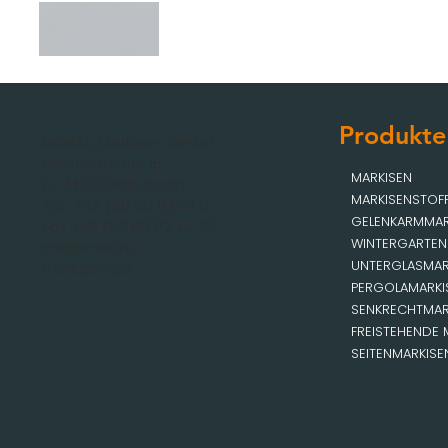
Produkte
MOBAU Markisen GmbH
Malsfelder Str. 15
MARKISEN
D-34212 Melsungen
MARKISENSTOF
Tel.: +49 (56 61) 92 74 0
GELENKARMMAR
Fax +49 (56 61) 92 74 29
WINTERGARTEN
info@mobau-
UNTERGLASMAR
markisen.de
PERGOLAMARKI
SENKRECHTMAR
FREISTEHENDE 
SEITENMARKISE