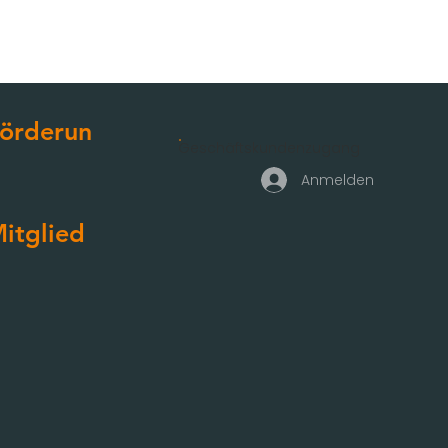
örderun
Geschäftskundenzugang
g
Anmelden
itglied