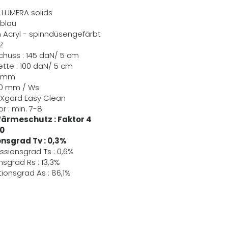
R LUMERA solids
 blau
m Acryl - spinndüsengefärbt
2
Schuss : 145 daN/ 5 cm
Kette : 100 daN/ 5 cm
,6 mm
60 mm / Ws
EXgard Easy Clean
r : min. 7-8
ärmeschutz : Faktor 4
80
nsgrad Tv : 0,3%
ssionsgrad Ts : 0,6%
nsgrad Rs : 13,3%
ionsgrad As : 86,1%