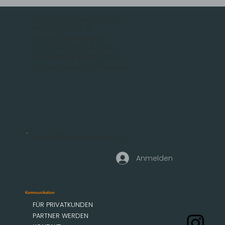
MOBAU Markisen GmbH
Malsfelder Str. 15
D-34212 Melsungen
Tel.: +49 (56 61) 92 74 0
Fax +49 (56 61) 92 74 29
info@mobau-markisen.de
Geschäftskundenzugang
Anmelden
Kommunikation
FÜR PRIVATKUNDEN
PARTNER WERDEN