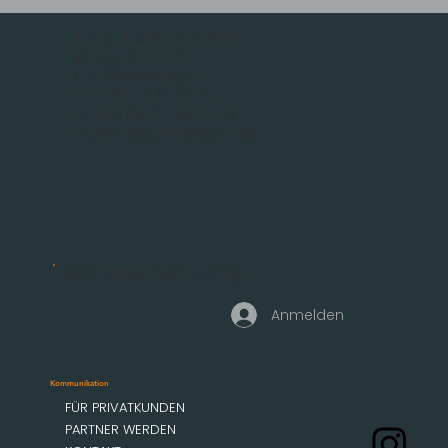
MOBAU Markisen GmbH
Malsfelder Str. 15
D-34212 Melsungen
Tel.: +49 (56 61) 92 74 0
Fax +49 (56 61) 92 74 29
info@mobau-markisen.de
Geschäftskundenzugang
Anmelden
Kommunikation
FÜR PRIVATKUNDEN
PARTNER WERDEN