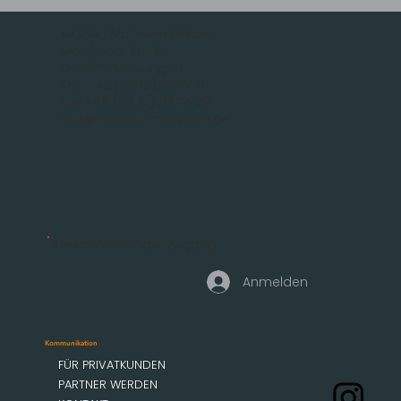
MOBAU Markisen GmbH
Malsfelder Str. 15
D-34212 Melsungen
Tel.: +49 (56 61) 92 74 0
Fax +49 (56 61) 92 74 29
info@mobau-markisen.de
Geschäftskundenzugang
Anmelden
Kommunikation
FÜR PRIVATKUNDEN
PARTNER WERDEN