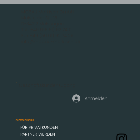
MOBAU Markisen GmbH
Malsfelder Str. 15
D-34212 Melsungen
Tel.: +49 (56 61) 92 74 0
Fax +49 (56 61) 92 74 29
info@mobau-markisen.de
Geschäftskundenzugang
Anmelden
Kommunikation
FÜR PRIVATKUNDEN
PARTNER WERDEN