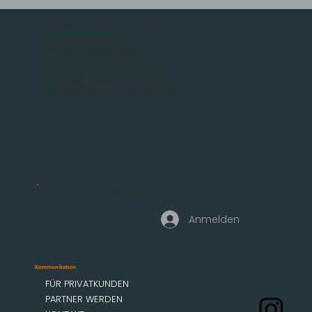
MOBAU Markisen GmbH
Malsfelder Str. 15
D-34212 Melsungen
Tel.: +49 (56 61) 92 74 0
Fax +49 (56 61) 92 74 29
info@mobau-markisen.de
Geschäftskundenzugang
Anmelden
Kommunikation
FÜR PRIVATKUNDEN
PARTNER WERDEN