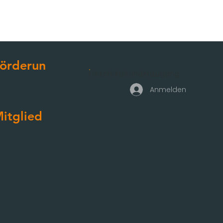
örderun
Geschäftskundenzugang
g
Anmelden
itglied