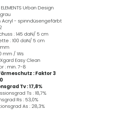
ER ELEMENTS Urban Design
 grau
m Acryl - spinndüsengefärbt
2
Schuss : 145 daN/ 5 cm
Kette : 100 daN/ 5 cm
,6 mm
70 mm / Ws
EXgard Easy Clean
r : min. 7-8
ärmeschutz : Faktor 3
60
nsgrad Tv : 17,8%
ssionsgrad Ts : 18,7%
nsgrad Rs : 53,0%
ionsgrad As : 28,3%