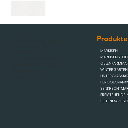
Produkte
MOBAU Markisen GmbH
Malsfelder Str. 15
MARKISEN
D-34212 Melsungen
MARKISENSTOF
Tel.: +49 (56 61) 92 74 0
GELENKARMMAR
Fax +49 (56 61) 92 74 29
WINTERGARTEN
info@mobau-
UNTERGLASMAR
markisen.de
PERGOLAMARKI
SENKRECHTMAR
FREISTEHENDE 
SEITENMARKISE