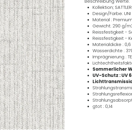
Beschreibung Werte:
Kollektion; SATTL
Design/Farbe: UNI
Material : Premiu
Gewicht: 290 g/m
Reissfestigkeit - 
Reissfestigkeit - 
Materialdicke : 0
Wasserdichte : 3
Imprägnierung : T
Lichtechtheitsfakto
Sommerlicher W
UV-Schutz : UV 
Lichttransmissio
Strahlungstransmi
Strahlungsreflexio
Strahlungsabsorpt
gtot : 0,14