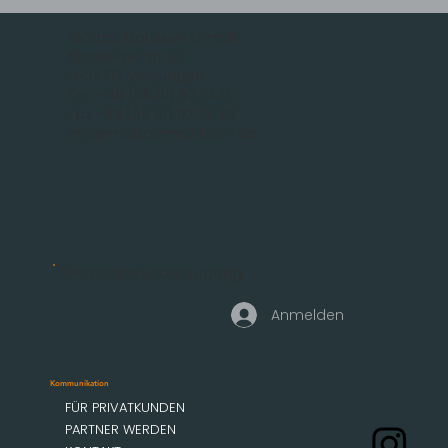
MOBAU Markisen GmbH
Malsfelder Str. 15
D-34212 Melsungen
Tel.: +49 (56 61) 92 74 0
Fax +49 (56 61) 92 74 29
info@mobau-markisen.de
Geschäftskundenzugang
Anmelden
Kommunikation
FÜR PRIVATKUNDEN
PARTNER WERDEN