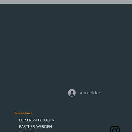
MOBAU Markisen GmbH
Malsfelder Str. 15
D-34212 Melsungen
Tel.: +49 (56 61) 92 74 0
Fax +49 (56 61) 92 74 29
info@mobau-markisen.de
Geschäftskundenzugang
Anmelden
Kommunikation
FÜR PRIVATKUNDEN
PARTNER WERDEN