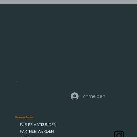
MOBAU Markisen GmbH
Malsfelder Str. 15
D-34212 Melsungen
Tel.: +49 (56 61) 92 74 0
Fax +49 (56 61) 92 74 29
info@mobau-markisen.de
Geschäftskundenzugang
Anmelden
Kommunikation
FÜR PRIVATKUNDEN
PARTNER WERDEN