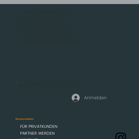
MOBAU Markisen GmbH
Malsfelder Str. 15
D-34212 Melsungen
Tel.: +49 (56 61) 92 74 0
Fax +49 (56 61) 92 74 29
info@mobau-markisen.de
Geschäftskundenzugang
Anmelden
Kommunikation
FÜR PRIVATKUNDEN
PARTNER WERDEN