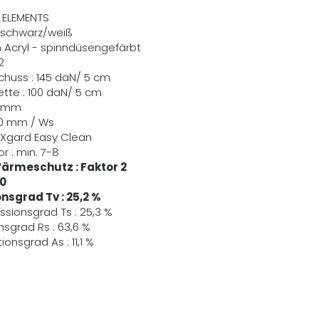
R ELEMENTS
 schwarz/weiß
m Acryl - spinndüsengefärbt
2
Schuss : 145 daN/ 5 cm
Kette : 100 daN/ 5 cm
,6 mm
70 mm / Ws
EXgard Easy Clean
r : min. 7-8
rmeschutz : Faktor 2
60
nsgrad Tv : 25,2 %
ssionsgrad Ts : 25,3 %
nsgrad Rs : 63,6 %
onsgrad As : 11,1 %