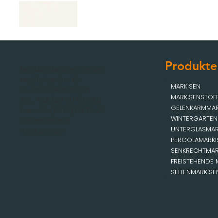
Produkte
MOBAU Markisen GmbH
Malsfelder Str. 15
MARKISEN
D-34212 Melsungen
MARKISENSTOF
Tel.: +49 (56 61) 92 74 0
GELENKARMMAR
Fax +49 (56 61) 92 74 29
WINTERGARTEN
info@mobau-
UNTERGLASMAR
markisen.de
PERGOLAMARKI
SENKRECHTMAR
FREISTEHENDE 
SEITENMARKISE