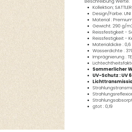
Beschreibung Werte:
Kollektion; SATTLE
Design/Farbe: UNI
Material : Premiu
Gewicht: 290 g/m
Reissfestigkeit - 
Reissfestigkeit - 
Materialdicke : 0
Wasserdichte : 3
Imprägnierung : T
Lichtechtheitsfakto
Sommerlicher Wä
UV-Schutz : UV 
Lichttransmissio
Strahlungstransmi
Strahlungsreflexio
Strahlungsabsorpti
gtot : 0,19