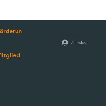
örderun
Geschäftskundenzugang
g
Anmelden
itglied