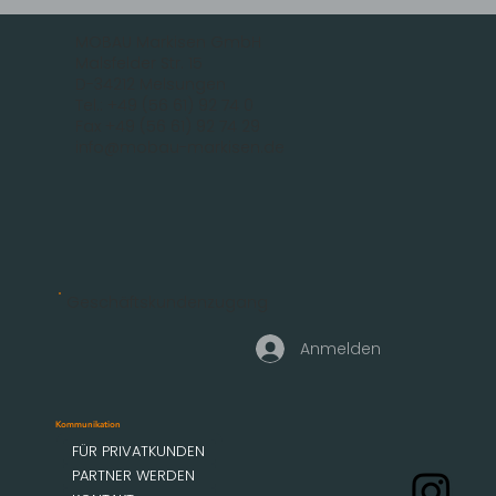
MOBAU Markisen GmbH
Malsfelder Str. 15
D-34212 Melsungen
Tel.: +49 (56 61) 92 74 0
Fax +49 (56 61) 92 74 29
info@mobau-markisen.de
Geschäftskundenzugang
Anmelden
Kommunikation
FÜR PRIVATKUNDEN
PARTNER WERDEN