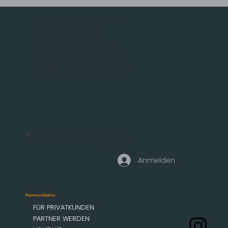
MOBAU Markisen GmbH
Malsfelder Str. 15
D-34212 Melsungen
Tel.: +49 (56 61) 92 74 0
Fax +49 (56 61) 92 74 29
info@mobau-markisen.de
Geschäftskundenzugang
Anmelden
Kommunikation
FÜR PRIVATKUNDEN
PARTNER WERDEN