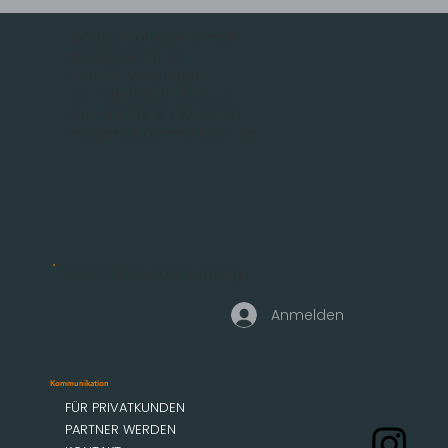
MOBAU Markisen GmbH
Malsfelder Str. 15
D-34212 Melsungen
Tel.: +49 (56 61) 92 74 0
Fax +49 (56 61) 92 74 29
info@mobau-markisen.de
Geschäftskundenzugang
Anmelden
Kommunikation
FÜR PRIVATKUNDEN
PARTNER WERDEN