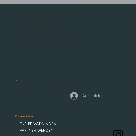
MOBAU Markisen GmbH
Malsfelder Str. 15
D-34212 Melsungen
Tel.: +49 (56 61) 92 74 0
Fax +49 (56 61) 92 74 29
info@mobau-markisen.de
Geschäftskundenzugang
Anmelden
Kommunikation
FÜR PRIVATKUNDEN
PARTNER WERDEN