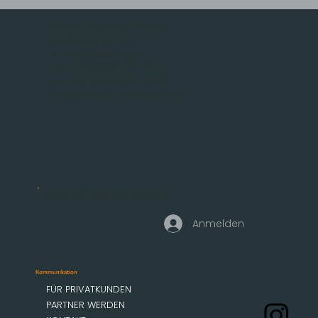
MOBAU Markisen GmbH
Malsfelder Str. 15
D-34212 Melsungen
Tel.: +49 (56 61) 92 74 0
Fax +49 (56 61) 92 74 29
info@mobau-markisen.de
Geschäftskundenzugang
Anmelden
Kommunikation
FÜR PRIVATKUNDEN
PARTNER WERDEN