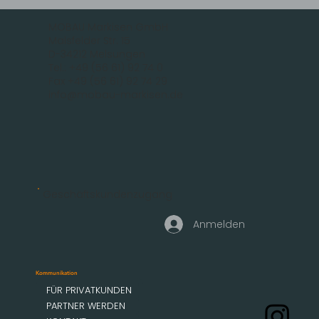
MOBAU Markisen GmbH
Malsfelder Str. 15
D-34212 Melsungen
Tel.: +49 (56 61) 92 74 0
Fax +49 (56 61) 92 74 29
info@mobau-markisen.de
Geschäftskundenzugang
Anmelden
Kommunikation
FÜR PRIVATKUNDEN
PARTNER WERDEN