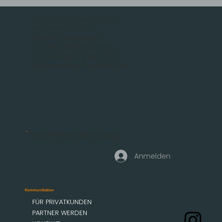
MOBAU Markisen GmbH
Malsfelder Str. 15
D-34212 Melsungen
Tel.: +49 (56 61) 92 74 0
Fax +49 (56 61) 92 74 29
info@mobau-markisen.de
Geschäftskundenzugang
Anmelden
Kommunikation
FÜR PRIVATKUNDEN
PARTNER WERDEN